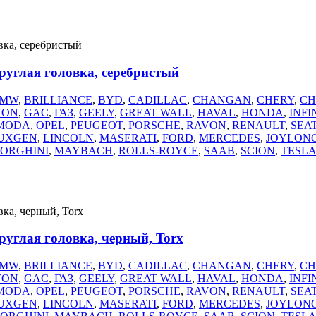
руглая головка, серебристый
MW
,
BRILLIANCE
,
BYD
,
CADILLAC
,
CHANGAN
,
CHERY
,
CH
TON
,
GAC
,
ГАЗ
,
GEELY
,
GREAT WALL
,
HAVAL
,
HONDA
,
INFI
MODA
,
OPEL
,
PEUGEOT
,
PORSCHE
,
RAVON
,
RENAULT
,
SEA
UXGEN
,
LINCOLN
,
MASERATI
,
FORD
,
MERCEDES
,
JOYLON
ORGHINI
,
MAYBACH
,
ROLLS-ROYCE
,
SAAB
,
SCION
,
TESL
руглая головка, черный, Torx
MW
,
BRILLIANCE
,
BYD
,
CADILLAC
,
CHANGAN
,
CHERY
,
CH
TON
,
GAC
,
ГАЗ
,
GEELY
,
GREAT WALL
,
HAVAL
,
HONDA
,
INFI
MODA
,
OPEL
,
PEUGEOT
,
PORSCHE
,
RAVON
,
RENAULT
,
SEA
UXGEN
,
LINCOLN
,
MASERATI
,
FORD
,
MERCEDES
,
JOYLON