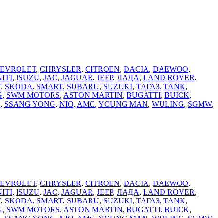
EVROLET
,
CHRYSLER
,
CITROEN
,
DACIA
,
DAEWOO
,
NITI
,
ISUZU
,
JAC
,
JAGUAR
,
JEEP
,
ЛАДА
,
LAND ROVER
,
T
,
SKODA
,
SMART
,
SUBARU
,
SUZUKI
,
ТАГАЗ
,
TANK
,
G
,
SWM MOTORS
,
ASTON MARTIN
,
BUGATTI
,
BUICK
,
A
,
SSANG YONG
,
NIO
,
AMC
,
YOUNG MAN
,
WULING
,
SGMW
,
EVROLET
,
CHRYSLER
,
CITROEN
,
DACIA
,
DAEWOO
,
NITI
,
ISUZU
,
JAC
,
JAGUAR
,
JEEP
,
ЛАДА
,
LAND ROVER
,
T
,
SKODA
,
SMART
,
SUBARU
,
SUZUKI
,
ТАГАЗ
,
TANK
,
G
,
SWM MOTORS
,
ASTON MARTIN
,
BUGATTI
,
BUICK
,