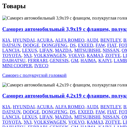
Товары
Саморез автомобильный 3,9х19 с фланцем, полук
KIA
,
HYUNDAI
,
ACURA
,
ALFA ROMEO
,
AUDI
,
BENTLEY
,
B
DATSUN
,
DODGE
,
DONGFENG
,
DS
,
EXEED
,
FAW
,
FIAT
,
FO
LANCIA
,
LEXUS
,
LIFAN
,
MAZDA
,
MITSUBISHI
,
NISSAN
,
O
TOYOTA
,
УАЗ
,
VOLKSWAGEN
,
VOLVO
,
КАМАЗ
,
ZOTYE
,
L
DAIHATSU
,
FERRARI
,
GENESIS
,
GM
,
HAIMA
,
KAIYI
,
LAMB
MINI COOPER
,
IVECO
Саморез с полукруглой головкой
Саморез автомобильный 4,2х19 с фланцем, полук
KIA
,
HYUNDAI
,
ACURA
,
ALFA ROMEO
,
AUDI
,
BENTLEY
,
B
DATSUN
,
DODGE
,
DONGFENG
,
DS
,
EXEED
,
FAW
,
FIAT
,
FO
LANCIA
,
LEXUS
,
LIFAN
,
MAZDA
,
MITSUBISHI
,
NISSAN
,
O
TOYOTA
,
УАЗ
,
VOLKSWAGEN
,
VOLVO
,
КАМАЗ
,
ZOTYE
,
L