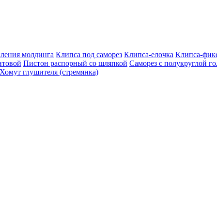
пления молдинга
Клипса под саморез
Клипса-елочка
Клипса-фик
нтовой
Пистон распорный со шляпкой
Саморез с полукруглой г
Хомут глушителя (стремянка)