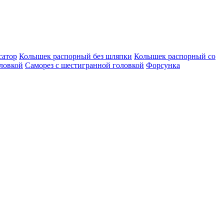
сатор
Колышек распорный без шляпки
Колышек распорный со
оловкой
Саморез с шестигранной головкой
Форсунка