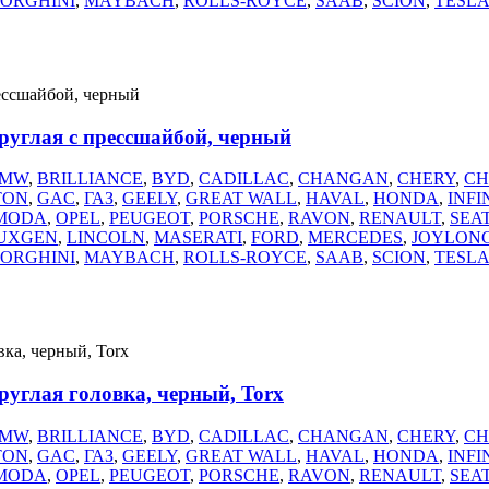
ORGHINI
,
MAYBACH
,
ROLLS-ROYCE
,
SAAB
,
SCION
,
TESL
руглая с прессшайбой, черный
MW
,
BRILLIANCE
,
BYD
,
CADILLAC
,
CHANGAN
,
CHERY
,
CH
TON
,
GAC
,
ГАЗ
,
GEELY
,
GREAT WALL
,
HAVAL
,
HONDA
,
INFI
MODA
,
OPEL
,
PEUGEOT
,
PORSCHE
,
RAVON
,
RENAULT
,
SEA
UXGEN
,
LINCOLN
,
MASERATI
,
FORD
,
MERCEDES
,
JOYLON
ORGHINI
,
MAYBACH
,
ROLLS-ROYCE
,
SAAB
,
SCION
,
TESL
руглая головка, черный, Torx
MW
,
BRILLIANCE
,
BYD
,
CADILLAC
,
CHANGAN
,
CHERY
,
CH
TON
,
GAC
,
ГАЗ
,
GEELY
,
GREAT WALL
,
HAVAL
,
HONDA
,
INFI
MODA
,
OPEL
,
PEUGEOT
,
PORSCHE
,
RAVON
,
RENAULT
,
SEA