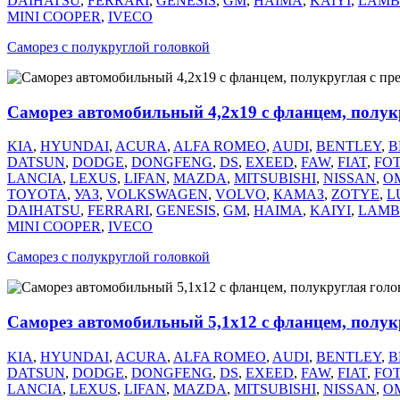
DAIHATSU
,
FERRARI
,
GENESIS
,
GM
,
HAIMA
,
KAIYI
,
LAMB
MINI COOPER
,
IVECO
Саморез с полукруглой головкой
Саморез автомобильный 4,2х19 с фланцем, полук
KIA
,
HYUNDAI
,
ACURA
,
ALFA ROMEO
,
AUDI
,
BENTLEY
,
B
DATSUN
,
DODGE
,
DONGFENG
,
DS
,
EXEED
,
FAW
,
FIAT
,
FO
LANCIA
,
LEXUS
,
LIFAN
,
MAZDA
,
MITSUBISHI
,
NISSAN
,
O
TOYOTA
,
УАЗ
,
VOLKSWAGEN
,
VOLVO
,
КАМАЗ
,
ZOTYE
,
L
DAIHATSU
,
FERRARI
,
GENESIS
,
GM
,
HAIMA
,
KAIYI
,
LAMB
MINI COOPER
,
IVECO
Саморез с полукруглой головкой
Саморез автомобильный 5,1х12 с фланцем, полук
KIA
,
HYUNDAI
,
ACURA
,
ALFA ROMEO
,
AUDI
,
BENTLEY
,
B
DATSUN
,
DODGE
,
DONGFENG
,
DS
,
EXEED
,
FAW
,
FIAT
,
FO
LANCIA
,
LEXUS
,
LIFAN
,
MAZDA
,
MITSUBISHI
,
NISSAN
,
O