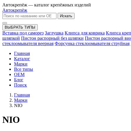
Автокрепёж — каталог крепёжных изделий
Автокрепёж
Искать
ВЫБРАТЬ ТИПЫ
Вставка под саморез
Заглушка
Клипса для коврика
Клипса кре
шляпкой
Пистон распорный без шляпки
Пистон распорный ви
стеклоомывателя веерная
Форсунка стеклоомывателя струйная
Главная
Каталог
Марки
Все типы
OEM
Блог
Поиск
Главная
Марки
NIO
NIO