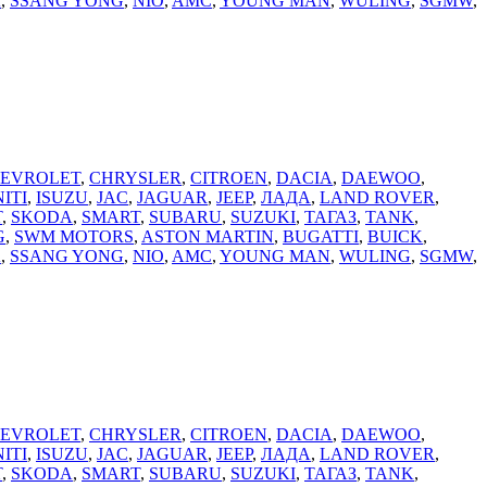
A
,
SSANG YONG
,
NIO
,
AMC
,
YOUNG MAN
,
WULING
,
SGMW
,
EVROLET
,
CHRYSLER
,
CITROEN
,
DACIA
,
DAEWOO
,
NITI
,
ISUZU
,
JAC
,
JAGUAR
,
JEEP
,
ЛАДА
,
LAND ROVER
,
T
,
SKODA
,
SMART
,
SUBARU
,
SUZUKI
,
ТАГАЗ
,
TANK
,
G
,
SWM MOTORS
,
ASTON MARTIN
,
BUGATTI
,
BUICK
,
A
,
SSANG YONG
,
NIO
,
AMC
,
YOUNG MAN
,
WULING
,
SGMW
,
EVROLET
,
CHRYSLER
,
CITROEN
,
DACIA
,
DAEWOO
,
NITI
,
ISUZU
,
JAC
,
JAGUAR
,
JEEP
,
ЛАДА
,
LAND ROVER
,
T
,
SKODA
,
SMART
,
SUBARU
,
SUZUKI
,
ТАГАЗ
,
TANK
,