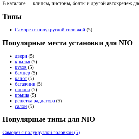
В каталоге — клипсы, пистоны, болты и другой автокрепеж дл
Типы
Саморез с полукруглой головкой
(5)
Популярные места установки для NIO
двери
(5)
крылья
(5)
кузов
(5)
бампер
(5)
капот
(5)
багажник
(5)
пороги
(5)
крыша
(5)
решетка радиатора
(5)
салон
(5)
Популярные типы для NIO
Саморез с полукруглой головкой (5)