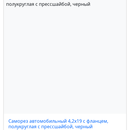
INFINITI
,
ISUZU
,
JAC
,
JAGUAR
,
JEEP
,
ЛАДА
,
LAND ROVER
,
LANCIA
,
LEXUS
,
LIFAN
,
MAZDA
,
MITSUBISHI
,
NISSAN
,
OMODA
,
OPEL
,
PEUGEOT
,
PORSCHE
,
RAVON
,
RENAULT
,
SEAT
,
SKODA
,
SMART
,
SUBARU
,
SUZUKI
,
ТАГАЗ
,
TANK
,
TOYOTA
,
УАЗ
,
VOLKSWAGEN
,
VOLVO
,
КАМАЗ
,
ZOTYE
,
LUXGEN
,
LINCOLN
,
MASERATI
,
FORD
,
MERCEDES
,
JOYLONG
,
SWM MOTORS
,
ASTON MARTIN
,
BUGATTI
,
BUICK
,
DAIHATSU
,
FERRARI
,
GENESIS
,
GM
,
HAIMA
,
KAIYI
,
LAMBORGHINI
,
MAYBACH
,
ROLLS-ROYCE
,
SAAB
,
SCION
,
TESLA
,
SSANG YONG
,
NIO
,
AMC
,
YOUNG MAN
,
WULING
,
SGMW
,
MINI COOPER
,
IVECO
Саморез автомобильный 4,2х19 с фланцем,
полукруглая с прессшайбой, черный