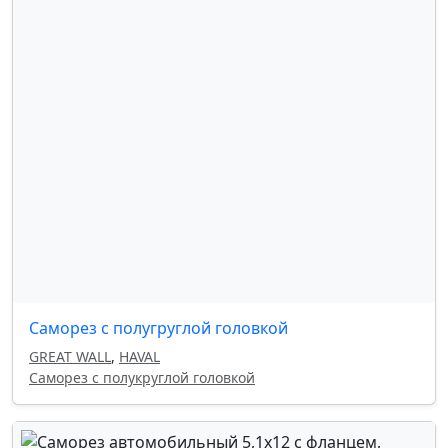
TOYOTA
,
УАЗ
,
VOLKSWAGEN
,
VOLVO
,
КАМАЗ
,
ZOTYE
,
LUXGEN
,
LINCOLN
,
MASERATI
,
FORD
,
MERCEDES
,
JOYLONG
,
SWM MOTORS
,
ASTON MARTIN
,
BUGATTI
,
BUICK
,
DAIHATSU
,
FERRARI
,
GENESIS
,
GM
,
HAIMA
,
KAIYI
,
LAMBORGHINI
,
MAYBACH
,
ROLLS-ROYCE
,
SAAB
,
SCION
,
TESLA
,
SSANG YONG
,
NIO
,
AMC
,
YOUNG MAN
,
WULING
,
SGMW
,
MINI COOPER
,
IVECO
Саморез с полугруглой головкой
GREAT WALL
,
HAVAL
Саморез с полукруглой головкой