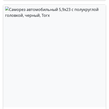
DATSUN
,
DODGE
,
DONGFENG
,
DS
,
EXEED
,
FAW
,
FIAT
,
FOTON
,
GAC
,
ГАЗ
,
GEELY
,
GREAT WALL
,
HAVAL
,
HONDA
,
INFINITI
,
ISUZU
,
JAC
,
JAGUAR
,
JEEP
,
ЛАДА
,
LAND ROVER
,
LANCIA
,
LEXUS
,
LIFAN
,
MAZDA
,
MITSUBISHI
,
NISSAN
,
OMODA
,
OPEL
,
PEUGEOT
,
PORSCHE
,
RAVON
,
RENAULT
,
SEAT
,
SKODA
,
SMART
,
SUBARU
,
SUZUKI
,
ТАГАЗ
,
TANK
,
TOYOTA
,
УАЗ
,
VOLKSWAGEN
,
VOLVO
,
КАМАЗ
,
ZOTYE
,
LUXGEN
,
LINCOLN
,
MASERATI
,
FORD
,
MERCEDES
,
JOYLONG
,
SWM MOTORS
,
ASTON MARTIN
,
BUGATTI
,
BUICK
,
DAIHATSU
,
FERRARI
,
GENESIS
,
GM
,
HAIMA
,
KAIYI
,
LAMBORGHINI
,
MAYBACH
,
ROLLS-ROYCE
,
SAAB
,
SCION
,
TESLA
,
SSANG YONG
,
NIO
,
AMC
,
YOUNG MAN
,
WULING
,
SGMW
,
MINI COOPER
,
IVECO