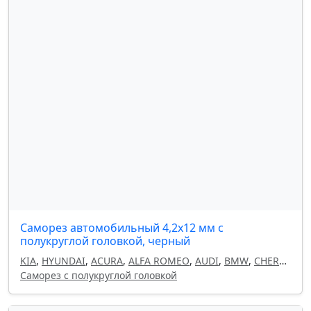
Саморез автомобильный 4,2x12 мм с
полукруглой головкой, черный
KIA
,
HYUNDAI
,
ACURA
,
ALFA ROMEO
,
AUDI
,
BMW
,
CHERY
,
CHEVROLET
Саморез с полукруглой головкой
,
CHRYSLER
,
CITROEN
,
DAEWOO
,
DODGE
,
FIAT
,
ГАЗ
,
GEELY
,
HAVAL
,
HONDA
,
INFINITI
,
ISUZU
,
ЛАДА
,
LAND
ROVER
,
LANCIA
,
LEXUS
,
MAZDA
,
MITSUBISHI
,
NISSAN
,