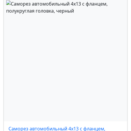
OMODA
,
OPEL
,
PEUGEOT
,
RENAULT
,
SEAT
,
SKODA
,
SUBARU
,
SUZUKI
,
TOYOTA
,
УАЗ
,
VOLKSWAGEN
,
VOLVO
,
КАМАЗ
,
FORD
,
MERCEDES
,
GM
Саморез автомобильный 4х13 с фланцем,