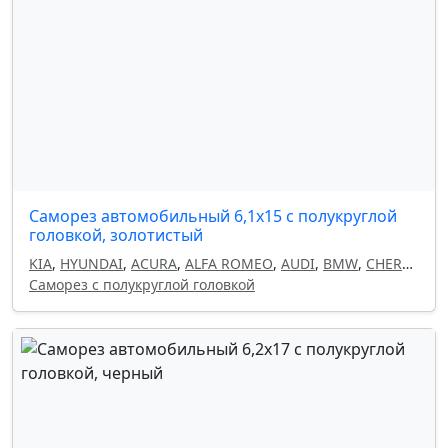
Саморез автомобильный 6,1x15 с полукруглой
головкой, золотистый
KIA
,
HYUNDAI
,
ACURA
,
ALFA ROMEO
,
AUDI
,
BMW
,
CHERY
,
CHEVROLET
Саморез с полукруглой головкой
,
CHRYSLER
,
CITROEN
,
DAEWOO
,
DODGE
,
FIAT
,
GEELY
,
HAVAL
,
HONDA
,
INFINITI
,
ISUZU
,
LAND ROVER
,
LANCIA
,
LEXUS
,
MAZDA
,
MITSUBISHI
,
NISSAN
,
OMODA
,
OPEL
,
PEUGEOT
,
RENAULT
,
SEAT
,
SKODA
,
SUBARU
,
SUZUKI
,
TOYOTA
,
VOLKSWAGEN
,
VOLVO
,
FORD
,
MERCEDES
,
GM