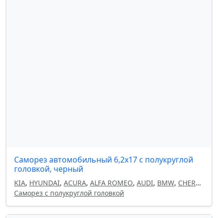
Саморез автомобильный 6,2x17 с полукруглой
головкой, черный
KIA
,
HYUNDAI
,
ACURA
,
ALFA ROMEO
,
AUDI
,
BMW
,
CHERY
,
CHEVROLET
Саморез с полукруглой головкой
,
CHRYSLER
,
CITROEN
,
DAEWOO
,
DODGE
,
FIAT
,
GEELY
,
HAVAL
,
HONDA
,
INFINITI
,
ISUZU
,
LAND ROVER
,
LANCIA
,
LEXUS
,
MAZDA
,
MITSUBISHI
,
NISSAN
,
OMODA
,