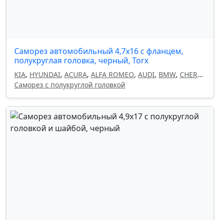
Саморез автомобильный 4,7х16 с фланцем,
полукруглая головка, черный, Torx
KIA
,
HYUNDAI
,
ACURA
,
ALFA ROMEO
,
AUDI
,
BMW
,
CHERY
,
CHEVROLET
Саморез с полукруглой головкой
,
CHRYSLER
,
CITROEN
,
DAEWOO
,
DODGE
,
FIAT
,
ГАЗ
,
GEELY
,
HAVAL
,
HONDA
,
INFINITI
,
ISUZU
,
ЛАДА
,
LAND
ROVER
,
LANCIA
,
LEXUS
,
MAZDA
,
MITSUBISHI
,
NISSAN
,
OMODA
,
OPEL
,
PEUGEOT
,
RENAULT
,
SEAT
,
SKODA
,
SUBARU
,
SUZUKI
,
TOYOTA
,
УАЗ
,
VOLKSWAGEN
,
VOLVO
,
КАМАЗ
,
FORD
,
MERCEDES
,
GM