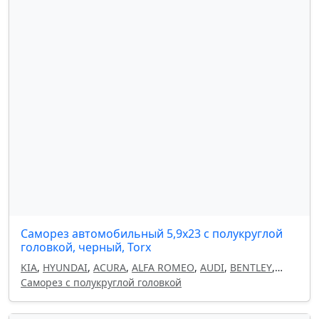
Саморез автомобильный 5,9x23 с полукруглой
головкой, черный, Torx
KIA
,
HYUNDAI
,
ACURA
,
ALFA ROMEO
,
AUDI
,
BENTLEY
,
BMW
Саморез с полукруглой головкой
,
BRILLIANCE
,
BYD
,
CADILLAC
,
CHANGAN
,
CHERY
,
CHEVROLET
,
CHRYSLER
,
CITROEN
,
DACIA
,
DAEWOO
,
DATSUN
,
DODGE
,
DONGFENG
,
DS
,
EXEED
,
FAW
,
FIAT
,