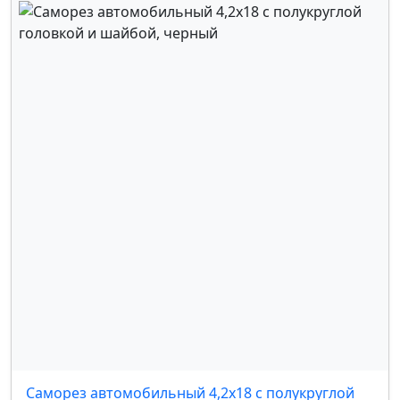
OMODA
,
OPEL
,
PEUGEOT
,
RENAULT
,
SEAT
,
SKODA
,
SUBARU
,
SUZUKI
,
TOYOTA
,
УАЗ
,
VOLKSWAGEN
,
VOLVO
,
КАМАЗ
,
FORD
,
MERCEDES
,
GM
Саморез автомобильный 4,2x18 с полукруглой