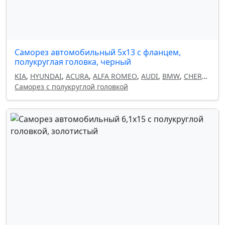
Саморез автомобильный 5х13 с фланцем,
полукруглая головка, черный
KIA
,
HYUNDAI
,
ACURA
,
ALFA ROMEO
,
AUDI
,
BMW
,
CHERY
,
CHEVROLET
Саморез с полукруглой головкой
,
CHRYSLER
,
CITROEN
,
DAEWOO
,
DODGE
,
FIAT
,
ГАЗ
,
GEELY
,
HAVAL
,
HONDA
,
INFINITI
,
ISUZU
,
ЛАДА
,
LAND
ROVER
,
LANCIA
,
LEXUS
,
MAZDA
,
MITSUBISHI
,
NISSAN
,
OMODA
,
OPEL
,
PEUGEOT
,
RENAULT
,
SEAT
,
SKODA
,
SUBARU
,
SUZUKI
,
TOYOTA
,
УАЗ
,
VOLKSWAGEN
,
VOLVO
,
КАМАЗ
,
FORD
,
MERCEDES
,
GM