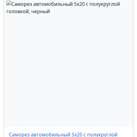
FOTON
,
GAC
,
ГАЗ
,
GEELY
,
GREAT WALL
,
HAVAL
,
HONDA
,
INFINITI
,
ISUZU
,
JAC
,
JAGUAR
,
JEEP
,
ЛАДА
,
LAND ROVER
,
LANCIA
,
LEXUS
,
LIFAN
,
MAZDA
,
MITSUBISHI
,
NISSAN
,
OMODA
,
OPEL
,
PEUGEOT
,
PORSCHE
,
RAVON
,
RENAULT
,
SEAT
,
SKODA
,
SMART
,
SUBARU
,
SUZUKI
,
ТАГАЗ
,
TANK
,
TOYOTA
,
УАЗ
,
VOLKSWAGEN
,
VOLVO
,
КАМАЗ
,
ZOTYE
,
LUXGEN
,
LINCOLN
,
MASERATI
,
FORD
,
MERCEDES
,
JOYLONG
,
SWM MOTORS
,
ASTON MARTIN
,
BUGATTI
,
BUICK
,
DAIHATSU
,
FERRARI
,
GENESIS
,
GM
,
HAIMA
,
KAIYI
,
LAMBORGHINI
,
MAYBACH
,
ROLLS-ROYCE
,
SAAB
,
SCION
,
TESLA
,
SSANG YONG
,
NIO
,
AMC
,
YOUNG MAN
,
WULING
,
SGMW
,
MINI COOPER
,
IVECO
Саморез автомобильный 5x20 с полукруглой