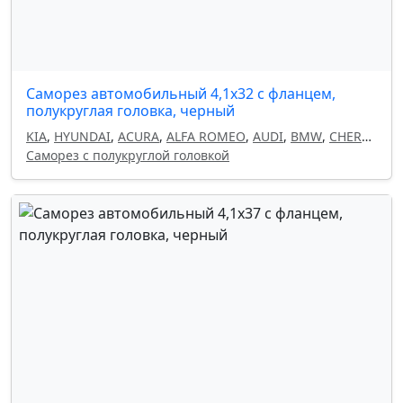
Саморез автомобильный 4,1х32 с фланцем,
полукруглая головка, черный
KIA
,
HYUNDAI
,
ACURA
,
ALFA ROMEO
,
AUDI
,
BMW
,
CHERY
,
CHEVROLET
Саморез с полукруглой головкой
,
CHRYSLER
,
CITROEN
,
DAEWOO
,
DODGE
,
FIAT
,
GEELY
,
HAVAL
,
HONDA
,
INFINITI
,
ISUZU
,
LAND ROVER
,
LANCIA
,
LEXUS
,
MAZDA
,
MITSUBISHI
,
NISSAN
,
OMODA
,
OPEL
,
PEUGEOT
,
RENAULT
,
SEAT
,
SKODA
,
SUBARU
,
SUZUKI
,
TOYOTA
,
VOLKSWAGEN
,
VOLVO
,
FORD
,
MERCEDES
,
GM