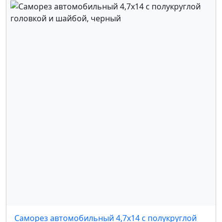
OMODA
,
OPEL
,
PEUGEOT
,
RENAULT
,
SEAT
,
SKODA
,
SUBARU
,
SUZUKI
,
TOYOTA
,
УАЗ
,
VOLKSWAGEN
,
VOLVO
,
КАМАЗ
,
FORD
,
MERCEDES
,
GM
Саморез автомобильный 4,7x14 с полукруглой