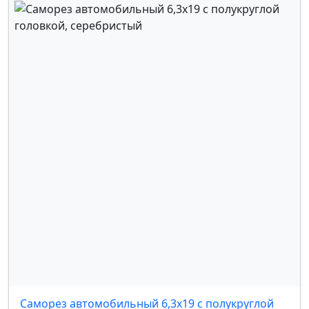
OPEL
,
PEUGEOT
,
RENAULT
,
SEAT
,
SKODA
,
SUBARU
,
SUZUKI
,
TOYOTA
,
VOLKSWAGEN
,
VOLVO
,
FORD
,
MERCEDES
,
GM
Саморез автомобильный 6,3x19 с полукруглой