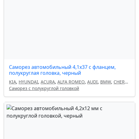
Саморез автомобильный 4,1х37 с фланцем,
полукруглая головка, черный
KIA
,
HYUNDAI
,
ACURA
,
ALFA ROMEO
,
AUDI
,
BMW
,
CHERY
,
CHEVROLET
Саморез с полукруглой головкой
,
CHRYSLER
,
CITROEN
,
DAEWOO
,
DODGE
,
FIAT
,
GEELY
,
HAVAL
,
HONDA
,
INFINITI
,
ISUZU
,
LAND ROVER
,
LANCIA
,
LEXUS
,
MAZDA
,
MITSUBISHI
,
NISSAN
,
OMODA
,
OPEL
,
PEUGEOT
,
RENAULT
,
SEAT
,
SKODA
,
SUBARU
,
SUZUKI
,
TOYOTA
,
VOLKSWAGEN
,
VOLVO
,
FORD
,
MERCEDES
,
GM