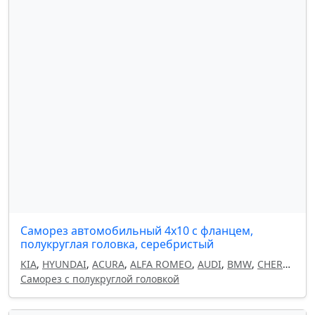
Саморез автомобильный 4х10 с фланцем,
полукруглая головка, серебристый
KIA
,
HYUNDAI
,
ACURA
,
ALFA ROMEO
,
AUDI
,
BMW
,
CHERY
,
CHEVROLET
Саморез с полукруглой головкой
,
CHRYSLER
,
CITROEN
,
DAEWOO
,
DODGE
,
FIAT
,
ГАЗ
,
GEELY
,
HAVAL
,
HONDA
,
INFINITI
,
ISUZU
,
ЛАДА
,
LAND
ROVER
,
LANCIA
,
LEXUS
,
MAZDA
,
MITSUBISHI
,
NISSAN
,