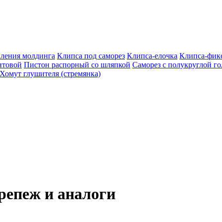
пления молдинга
Клипса под саморез
Клипса-елочка
Клипса-фик
нтовой
Пистон распорный со шляпкой
Саморез с полукруглой г
Хомут глушителя (стремянка)
епеж и аналоги