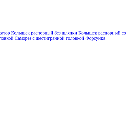
сатор
Колышек распорный без шляпки
Колышек распорный со
оловкой
Саморез с шестигранной головкой
Форсунка