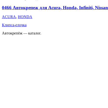
0466 Автокрепеж для Acura, Honda, Infiniti, Nissan
ACURA
,
HONDA
Клипса-елочка
Автокрепёж — каталог.