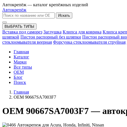
Автокрепёж — каталог крепёжных изделий
Автокрепёж
Искать
ВЫБРАТЬ ТИПЫ
Вставка под саморез
Заглушка
Клипса для коврика
Клипса кре
шляпкой
Пистон распорный без шляпки
Пистон распорный ви
стеклоомывателя веерная
Форсунка стеклоомывателя струйная
Главная
Каталог
Марки
Все типы
OEM
Блог
Поиск
Главная
OEM 90667SA7003F7
OEM 90667SA7003F7 — автокр