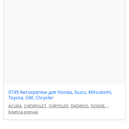
0749 Автокрепеж для Honda, Isuzu, Mitsubishi,
Toyota, GM, Chrysler
ACURA
,
CHEVROLET
,
CHRYSLER
,
DAEWOO
,
DODGE
,
HONDA
Клипса-елочка
,
ISUZU
,
JEEP
,
LEXUS
,
MITSUBISHI
,
OPEL
,
TOYOTA
,
GM