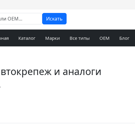
Искать
вная
Каталог
Марки
Все типы
OEM
Блог
автокрепеж и аналоги
.