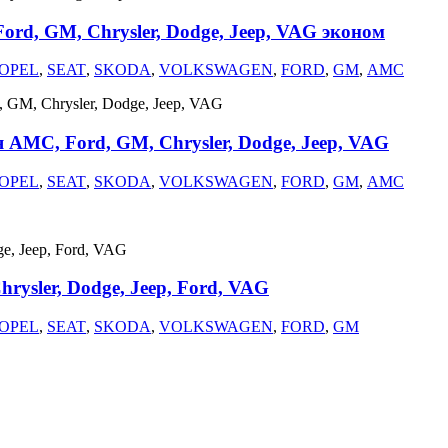
rd, GM, Chrysler, Dodge, Jeep, VAG эконом
OPEL
,
SEAT
,
SKODA
,
VOLKSWAGEN
,
FORD
,
GM
,
AMC
 AMC, Ford, GM, Chrysler, Dodge, Jeep, VAG
OPEL
,
SEAT
,
SKODA
,
VOLKSWAGEN
,
FORD
,
GM
,
AMC
ysler, Dodge, Jeep, Ford, VAG
OPEL
,
SEAT
,
SKODA
,
VOLKSWAGEN
,
FORD
,
GM