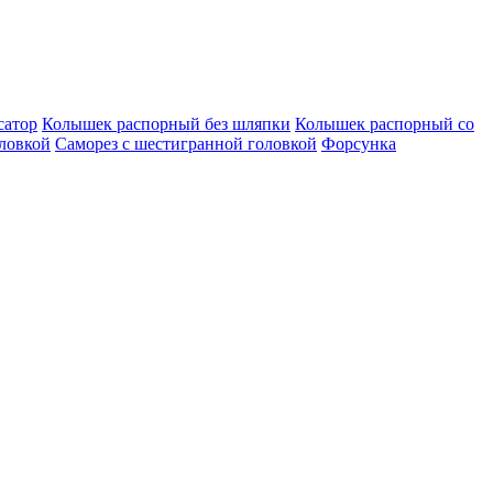
сатор
Колышек распорный без шляпки
Колышек распорный со
оловкой
Саморез с шестигранной головкой
Форсунка