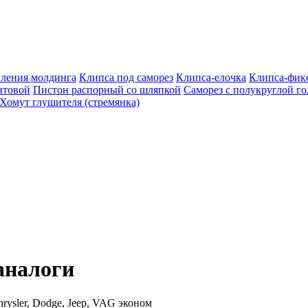
пления молдинга
Клипса под саморез
Клипса-елочка
Клипса-фик
нтовой
Пистон распорный со шляпкой
Саморез с полукруглой г
Хомут глушителя (стремянка)
аналоги