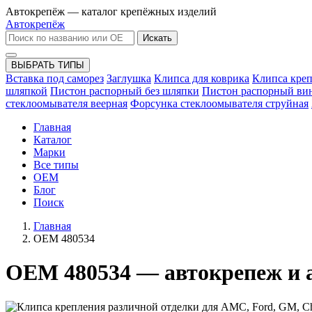
Автокрепёж — каталог крепёжных изделий
Автокрепёж
Искать
ВЫБРАТЬ ТИПЫ
Вставка под саморез
Заглушка
Клипса для коврика
Клипса кре
шляпкой
Пистон распорный без шляпки
Пистон распорный ви
стеклоомывателя веерная
Форсунка стеклоомывателя струйная
Главная
Каталог
Марки
Все типы
OEM
Блог
Поиск
Главная
OEM 480534
OEM 480534 — автокрепеж и 