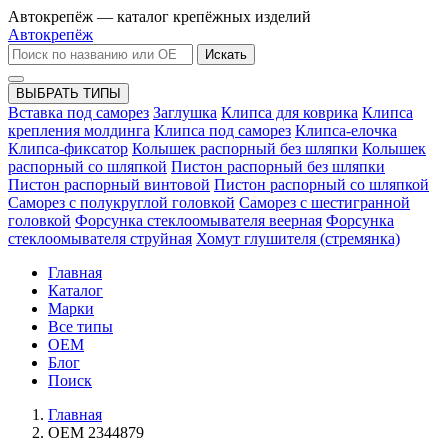
Автокрепёж — каталог крепёжных изделий
Автокрепёж
Искать
ВЫБРАТЬ ТИПЫ
Вставка под саморез
Заглушка
Клипса для коврика
Клипса
крепления молдинга
Клипса под саморез
Клипса-елочка
Клипса-фиксатор
Колышек распорный без шляпки
Колышек
распорный со шляпкой
Пистон распорный без шляпки
Пистон распорный винтовой
Пистон распорный со шляпкой
Саморез с полукруглой головкой
Саморез с шестигранной
головкой
Форсунка стеклоомывателя веерная
Форсунка
стеклоомывателя струйная
Хомут глушителя (стремянка)
Главная
Каталог
Марки
Все типы
OEM
Блог
Поиск
Главная
OEM 2344879