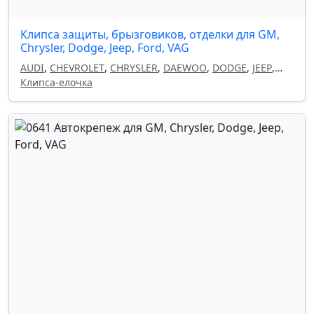
Клипса защиты, брызговиков, отделки для GM,
Chrysler, Dodge, Jeep, Ford, VAG
AUDI
,
CHEVROLET
,
CHRYSLER
,
DAEWOO
,
DODGE
,
JEEP
,
OPEL
Клипса-елочка
,
SEAT
,
SKODA
,
VOLKSWAGEN
,
FORD
,
GM