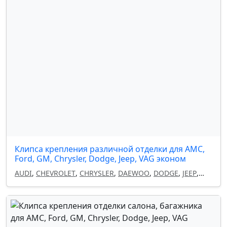
Клипса крепления различной отделки для AMC,
Ford, GM, Chrysler, Dodge, Jeep, VAG эконом
AUDI
,
CHEVROLET
,
CHRYSLER
,
DAEWOO
,
DODGE
,
JEEP
,
OPEL
,
SEAT
,
SKODA
,
VOLKSWAGEN
,
FORD
,
GM
,
AMC