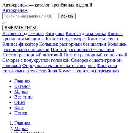
Автокрепёж — каталог крепёжных изделий
Автокрепёж
Искать
ВЫБРАТЬ ТИПЫ
Вставка под саморез
Заглушка
Клипса для коврика
Клипса
крепления молдинга
Клипса под саморез
Клипса-елочка
Клипса-фиксатор
Колышек распорный без шляпки
Колышек
распорный со шляпкой
Пистон распорный без шляпки
Пистон распорный винтовой
Пистон распорный со шляпкой
Саморез с полукруглой головкой
Саморез с шестигранной
головкой
Форсунка стеклоомывателя веерная
Форсунка
стеклоомывателя струйная
Хомут глушителя (стремянка)
Главная
Каталог
Марки
Все типы
OEM
Блог
Поиск
Главная
Марки