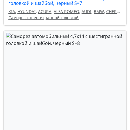
головкой и шайбой, черный S=7
KIA
,
HYUNDAI
,
ACURA
,
ALFA ROMEO
,
AUDI
,
BMW
,
CHERY
,
CHEVROLET
Саморез с шестигранной головкой
,
CHRYSLER
,
CITROEN
,
DAEWOO
,
DODGE
,
FIAT
,
GEELY
,
HAVAL
,
HONDA
,
INFINITI
,
ISUZU
,
LAND ROVER
,
LANCIA
,
LEXUS
,
MAZDA
,
MITSUBISHI
,
NISSAN
,
OMODA
,
OPEL
,
PEUGEOT
,
RENAULT
,
SEAT
,
SKODA
,
SUBARU
,
SUZUKI
,
TOYOTA
,
VOLKSWAGEN
,
VOLVO
,
FORD
,
MERCEDES
,
GM