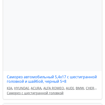
Саморез автомобильный 5,4x17 с шестигранной
головкой и шайбой, черный S=8
KIA
,
HYUNDAI
,
ACURA
,
ALFA ROMEO
,
AUDI
,
BMW
,
CHERY
,
CHEVROLET
Саморез с шестигранной головкой
,
CHRYSLER
,
CITROEN
,
DAEWOO
,
DODGE
,
FIAT
,
GEELY
,
HAVAL
,
HONDA
,
INFINITI
,
ISUZU
,
LAND ROVER
,
LANCIA
,
LEXUS
,
MAZDA
,
MITSUBISHI
,
NISSAN
,
OMODA
,