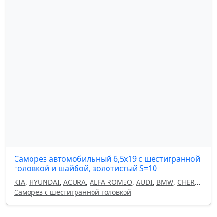
Саморез автомобильный 6,5x19 с шестигранной
головкой и шайбой, золотистый S=10
KIA
,
HYUNDAI
,
ACURA
,
ALFA ROMEO
,
AUDI
,
BMW
,
CHERY
,
CHEVROLET
Саморез с шестигранной головкой
,
CHRYSLER
,
CITROEN
,
DAEWOO
,
DODGE
,
FIAT
,
GEELY
,
HAVAL
,
HONDA
,
INFINITI
,
ISUZU
,
LAND ROVER
,
LANCIA
,
LEXUS
,
MAZDA
,
MITSUBISHI
,
NISSAN
,
OMODA
,