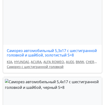
Саморез автомобильный 5,3x17 с шестигранной
головкой и шайбой, золотистый S=8
KIA
,
HYUNDAI
,
ACURA
,
ALFA ROMEO
,
AUDI
,
BMW
,
CHERY
,
CHEVROLET
Саморез с шестигранной головкой
,
CHRYSLER
,
CITROEN
,
DAEWOO
,
DODGE
,
FIAT
,
GEELY
,
HAVAL
,
HONDA
,
INFINITI
,
ISUZU
,
LAND ROVER
,
LANCIA
,
LEXUS
,
MAZDA
,
MITSUBISHI
,
NISSAN
,
OMODA
,
OPEL
,
PEUGEOT
,
RENAULT
,
SEAT
,
SKODA
,
SUBARU
,
SUZUKI
,
TOYOTA
,
VOLKSWAGEN
,
VOLVO
,
FORD
,
MERCEDES
,
GM