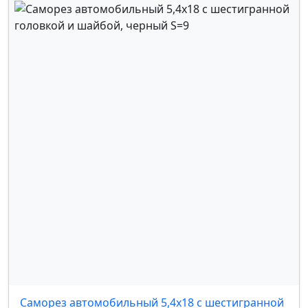
OPEL
,
PEUGEOT
,
RENAULT
,
SEAT
,
SKODA
,
SUBARU
,
SUZUKI
,
TOYOTA
,
VOLKSWAGEN
,
VOLVO
,
FORD
,
MERCEDES
,
GM
Саморез автомобильный 5,4x18 с шестигранной