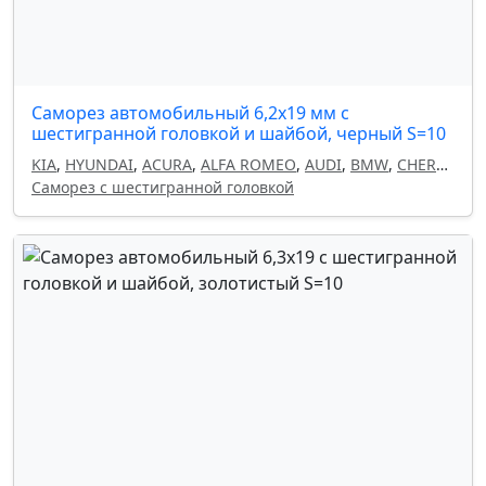
Саморез автомобильный 6,2x19 мм с
шестигранной головкой и шайбой, черный S=10
KIA
,
HYUNDAI
,
ACURA
,
ALFA ROMEO
,
AUDI
,
BMW
,
CHERY
,
CHEVROLET
Саморез с шестигранной головкой
,
CHRYSLER
,
CITROEN
,
DAEWOO
,
DODGE
,
FIAT
,
GEELY
,
HAVAL
,
HONDA
,
INFINITI
,
ISUZU
,
LAND ROVER
,
LANCIA
,
LEXUS
,
MAZDA
,
MITSUBISHI
,
NISSAN
,
OMODA
,
OPEL
,
PEUGEOT
,
RENAULT
,
SEAT
,
SKODA
,
SUBARU
,
SUZUKI
,
TOYOTA
,
VOLKSWAGEN
,
VOLVO
,
FORD
,
MERCEDES
,
GM