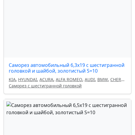
Саморез автомобильный 6,3x19 с шестигранной
головкой и шайбой, золотистый S=10
KIA
,
HYUNDAI
,
ACURA
,
ALFA ROMEO
,
AUDI
,
BMW
,
CHERY
,
CHEVROLET
Саморез с шестигранной головкой
,
CHRYSLER
,
CITROEN
,
DAEWOO
,
DODGE
,
FIAT
,
GEELY
,
HAVAL
,
HONDA
,
INFINITI
,
ISUZU
,
LAND ROVER
,
LANCIA
,
LEXUS
,
MAZDA
,
MITSUBISHI
,
NISSAN
,
OMODA
,
OPEL
,
PEUGEOT
,
RENAULT
,
SEAT
,
SKODA
,
SUBARU
,
SUZUKI
,
TOYOTA
,
VOLKSWAGEN
,
VOLVO
,
FORD
,
MERCEDES
,
GM