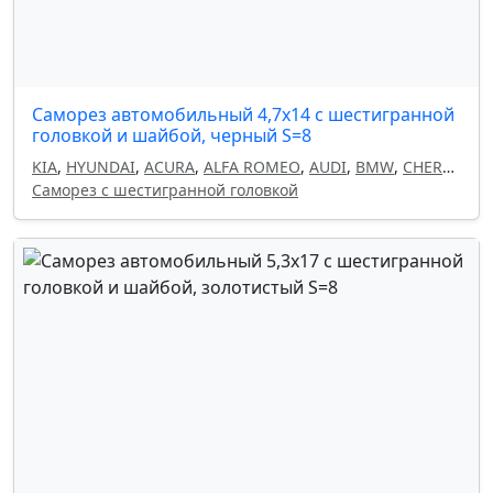
Саморез автомобильный 4,7x14 с шестигранной
головкой и шайбой, черный S=8
KIA
,
HYUNDAI
,
ACURA
,
ALFA ROMEO
,
AUDI
,
BMW
,
CHERY
,
CHEVROLET
Саморез с шестигранной головкой
,
CHRYSLER
,
CITROEN
,
DAEWOO
,
DODGE
,
FIAT
,
GEELY
,
HAVAL
,
HONDA
,
INFINITI
,
ISUZU
,
LAND ROVER
,
LANCIA
,
LEXUS
,
MAZDA
,
MITSUBISHI
,
NISSAN
,
OMODA
,
OPEL
,
PEUGEOT
,
RENAULT
,
SEAT
,
SKODA
,
SUBARU
,
SUZUKI
,
TOYOTA
,
VOLKSWAGEN
,
VOLVO
,
FORD
,
MERCEDES
,
GM