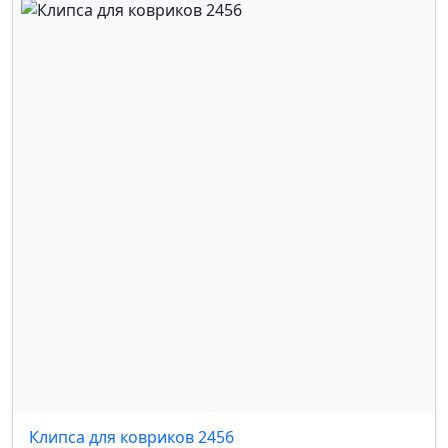
OPEL
,
PEUGEOT
,
RENAULT
,
SEAT
,
SKODA
,
SUBARU
,
SUZUKI
,
TOYOTA
,
VOLKSWAGEN
,
VOLVO
,
FORD
,
MERCEDES
,
GM
Клипса для ковриков 2456