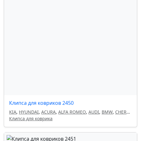
Клипса для ковриков 2450
KIA
,
HYUNDAI
,
ACURA
,
ALFA ROMEO
,
AUDI
,
BMW
,
CHERY
,
CHEVROLET
Клипса для коврика
,
CHRYSLER
,
CITROEN
,
DAEWOO
,
DODGE
,
FIAT
,
GEELY
,
HAVAL
,
HONDA
,
INFINITI
,
ISUZU
,
LAND ROVER
,
LANCIA
,
LEXUS
,
MAZDA
,
MITSUBISHI
,
NISSAN
,
OMODA
,
OPEL
,
PEUGEOT
,
RENAULT
,
SEAT
,
SKODA
,
SUBARU
,