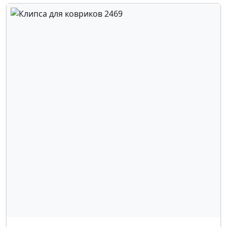
LANCIA
,
LEXUS
,
MAZDA
,
MITSUBISHI
,
NISSAN
,
OMODA
,
OPEL
,
PEUGEOT
,
RENAULT
,
SEAT
,
SKODA
,
SUBARU
,
SUZUKI
,
TOYOTA
,
VOLKSWAGEN
,
VOLVO
,
FORD
,
MERCEDES
,
GM