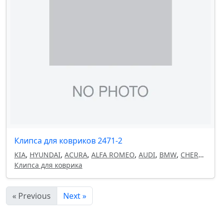
Клипса для ковриков 2471-2
KIA
,
HYUNDAI
,
ACURA
,
ALFA ROMEO
,
AUDI
,
BMW
,
CHERY
,
CHEVROLET
Клипса для коврика
,
CHRYSLER
,
CITROEN
,
DAEWOO
,
DODGE
,
FIAT
,
GEELY
,
HAVAL
,
HONDA
,
INFINITI
,
ISUZU
,
LAND ROVER
,
LANCIA
,
LEXUS
,
MAZDA
,
MITSUBISHI
,
NISSAN
,
OMODA
,
« Previous
Next »
OPEL
,
PEUGEOT
,
RENAULT
,
SEAT
,
SKODA
,
SUBARU
,
SUZUKI
,
TOYOTA
,
VOLKSWAGEN
,
VOLVO
,
FORD
,
MERCEDES
,
GM