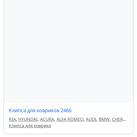
Клипса для ковриков 2466
KIA
,
HYUNDAI
,
ACURA
,
ALFA ROMEO
,
AUDI
,
BMW
,
CHERY
,
CHEVROLET
Клипса для коврика
,
CHRYSLER
,
CITROEN
,
DAEWOO
,
DODGE
,
FIAT
,
GEELY
,
HAVAL
,
HONDA
,
INFINITI
,
ISUZU
,
LAND ROVER
,