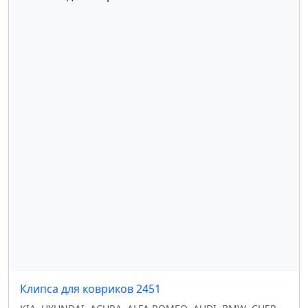
SUZUKI
,
TOYOTA
,
VOLKSWAGEN
,
VOLVO
,
FORD
,
MERCEDES
,
GM
Клипса для ковриков 2451