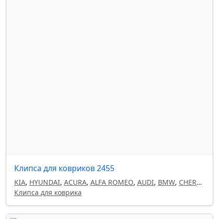
Клипса для ковриков 2455
KIA
,
HYUNDAI
,
ACURA
,
ALFA ROMEO
,
AUDI
,
BMW
,
CHERY
,
CHEVROLET
Клипса для коврика
,
CHRYSLER
,
CITROEN
,
DAEWOO
,
DODGE
,
FIAT
,
GEELY
,
HAVAL
,
HONDA
,
INFINITI
,
ISUZU
,
LAND ROVER
,
LANCIA
,
LEXUS
,
MAZDA
,
MITSUBISHI
,
NISSAN
,
OMODA
,