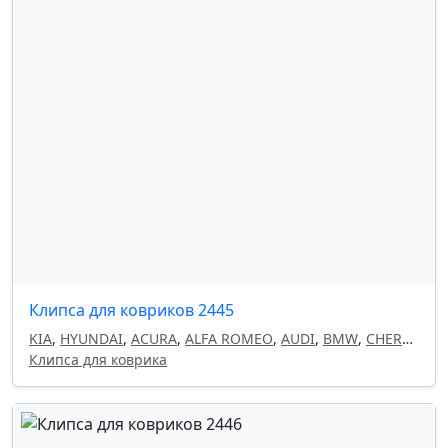
Клипса для ковриков 2445
KIA
,
HYUNDAI
,
ACURA
,
ALFA ROMEO
,
AUDI
,
BMW
,
CHERY
,
CHEVROLET
Клипса для коврика
,
CHRYSLER
,
CITROEN
,
DAEWOO
,
DODGE
,
FIAT
,
GEELY
,
HAVAL
,
HONDA
,
INFINITI
,
ISUZU
,
LAND ROVER
,
LANCIA
,
LEXUS
,
MAZDA
,
MITSUBISHI
,
NISSAN
,
OMODA
,
OPEL
,
PEUGEOT
,
RENAULT
,
SEAT
,
SKODA
,
SUBARU
,
SUZUKI
,
TOYOTA
,
VOLKSWAGEN
,
VOLVO
,
FORD
,