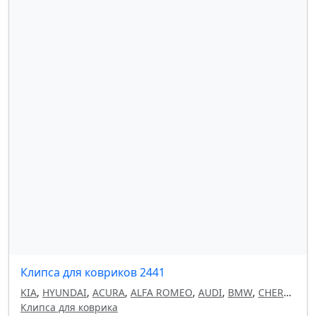
Клипса для ковриков 2441
KIA
,
HYUNDAI
,
ACURA
,
ALFA ROMEO
,
AUDI
,
BMW
,
CHERY
,
CHEVROLET
Клипса для коврика
,
CHRYSLER
,
CITROEN
,
DAEWOO
,
DODGE
,
FIAT
,