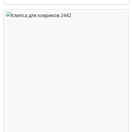
GEELY
,
HAVAL
,
HONDA
,
INFINITI
,
ISUZU
,
LAND ROVER
,
LANCIA
,
LEXUS
,
MAZDA
,
MITSUBISHI
,
NISSAN
,
OMODA
,
OPEL
,
PEUGEOT
,
RENAULT
,
SEAT
,
SKODA
,
SUBARU
,
SUZUKI
,
TOYOTA
,
VOLKSWAGEN
,
VOLVO
,
FORD
,
MERCEDES
,
GM