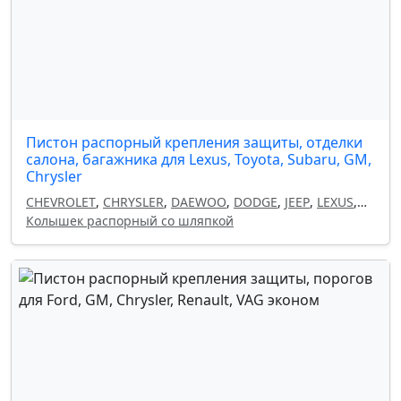
Пистон распорный крепления защиты, отделки
салона, багажника для Lexus, Toyota, Subaru, GM,
Chrysler
CHEVROLET
,
CHRYSLER
,
DAEWOO
,
DODGE
,
JEEP
,
LEXUS
,
OPEL
Колышек распорный со шляпкой
,
SUBARU
,
TOYOTA
,
GM