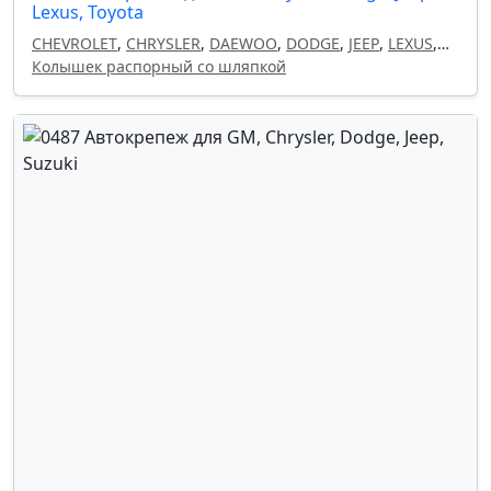
Lexus, Toyota
CHEVROLET
,
CHRYSLER
,
DAEWOO
,
DODGE
,
JEEP
,
LEXUS
,
OPEL
Колышек распорный со шляпкой
,
TOYOTA
,
GM