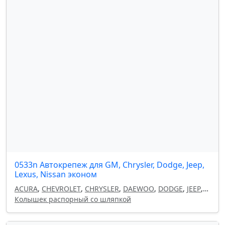
0533n Автокрепеж для GM, Chrysler, Dodge, Jeep,
Lexus, Nissan эконом
ACURA
,
CHEVROLET
,
CHRYSLER
,
DAEWOO
,
DODGE
,
JEEP
,
LEXUS
Колышек распорный со шляпкой
,
NISSAN
,
OPEL
,
GM