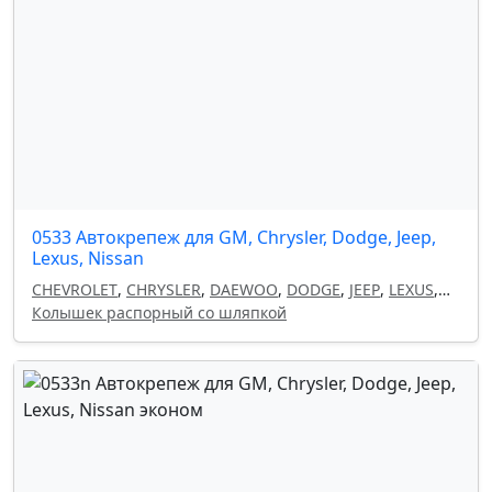
0533 Автокрепеж для GM, Chrysler, Dodge, Jeep,
Lexus, Nissan
CHEVROLET
,
CHRYSLER
,
DAEWOO
,
DODGE
,
JEEP
,
LEXUS
,
NISSAN
Колышек распорный со шляпкой
,
OPEL
,
GM