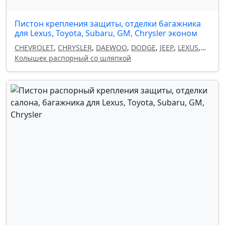
Пистон крепления защиты, отделки багажника
для Lexus, Toyota, Subaru, GM, Chrysler эконом
CHEVROLET
,
CHRYSLER
,
DAEWOO
,
DODGE
,
JEEP
,
LEXUS
,
OPEL
Колышек распорный со шляпкой
,
SUBARU
,
TOYOTA
,
GM