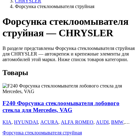
CHRYSLER
Форсунка стеклоомывателя струйная
Форсунка стеклоомывателя
струйная — CHRYSLER
В разделе представлены Форсунка стеклоомывателя струйная
для CHRYSLER — автокрепеж и крепежные элементы для
автомобилей этой марки. Ниже список товаров категории.
Товары
F240 Форсунка стеклоомывателя лобового
стекла для Mercedes, VAG
KIA
,
HYUNDAI
,
ACURA
,
ALFA ROMEO
,
AUDI
,
BMW
,
CHERY
,
CHEVROLET
,
CHRYSLER
,
CITROEN
,
DAEWOO
,
Форсунка стеклоомывателя струйная
DODGE
,
FIAT
,
ГАЗ
,
GEELY
,
HAVAL
,
HONDA
,
INFINITI
,
ISUZU
,
ЛАДА
,
LAND ROVER
,
LANCIA
,
LEXUS
,
MAZDA
,