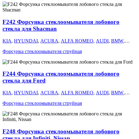
MITSUBISHI
,
NISSAN
,
OMODA
,
OPEL
,
PEUGEOT
,
RENAULT
,
SEAT
,
SKODA
,
SUBARU
,
SUZUKI
,
TOYOTA
,
УАЗ
,
VOLKSWAGEN
,
VOLVO
,
КАМАЗ
,
FORD
,
MERCEDES
,
F242 Форсунка стеклоомывателя лобового
GM
стекла для Shacman
KIA
,
HYUNDAI
,
ACURA
,
ALFA ROMEO
,
AUDI
,
BMW
,
CHERY
,
CHEVROLET
,
CHRYSLER
,
CITROEN
,
DAEWOO
,
Форсунка стеклоомывателя струйная
DODGE
,
FIAT
,
ГАЗ
,
GEELY
,
HAVAL
,
HONDA
,
INFINITI
,
ISUZU
,
ЛАДА
,
LAND ROVER
,
LANCIA
,
LEXUS
,
MAZDA
,
MITSUBISHI
,
NISSAN
,
OMODA
,
OPEL
,
PEUGEOT
,
RENAULT
,
SEAT
,
SKODA
,
SUBARU
,
SUZUKI
,
TOYOTA
,
F244 Форсунка стеклоомывателя лобового
УАЗ
,
VOLKSWAGEN
,
VOLVO
,
КАМАЗ
,
FORD
,
MERCEDES
,
GM
стекла для Ford
KIA
,
HYUNDAI
,
ACURA
,
ALFA ROMEO
,
AUDI
,
BMW
,
CHERY
,
CHEVROLET
,
CHRYSLER
,
CITROEN
,
DAEWOO
,
Форсунка стеклоомывателя струйная
DODGE
,
FIAT
,
ГАЗ
,
GEELY
,
HAVAL
,
HONDA
,
INFINITI
,
ISUZU
,
ЛАДА
,
LAND ROVER
,
LANCIA
,
LEXUS
,
MAZDA
,
MITSUBISHI
,
NISSAN
,
OMODA
,
OPEL
,
PEUGEOT
,
RENAULT
,
SEAT
,
SKODA
,
SUBARU
,
SUZUKI
,
TOYOTA
,
УАЗ
,
VOLKSWAGEN
,
VOLVO
,
КАМАЗ
,
FORD
,
MERCEDES
,
F248 Форсунка стеклоомывателя лобового
GM
стекла для Infiniti, Nissan