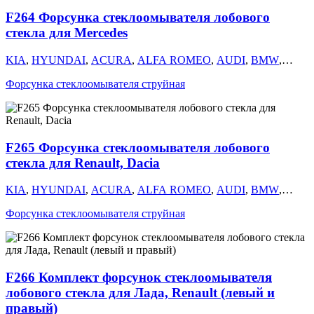
УАЗ
,
VOLKSWAGEN
,
VOLVO
,
КАМАЗ
,
FORD
,
MERCEDES
,
F264 Форсунка стеклоомывателя лобового
GM
стекла для Mercedes
KIA
,
HYUNDAI
,
ACURA
,
ALFA ROMEO
,
AUDI
,
BMW
,
CHERY
,
CHEVROLET
,
CHRYSLER
,
CITROEN
,
DAEWOO
,
Форсунка стеклоомывателя струйная
DODGE
,
FIAT
,
ГАЗ
,
GEELY
,
HAVAL
,
HONDA
,
INFINITI
,
ISUZU
,
ЛАДА
,
LAND ROVER
,
LANCIA
,
LEXUS
,
MAZDA
,
MITSUBISHI
,
NISSAN
,
OMODA
,
OPEL
,
PEUGEOT
,
RENAULT
,
SEAT
,
SKODA
,
SUBARU
,
SUZUKI
,
TOYOTA
,
УАЗ
,
VOLKSWAGEN
,
VOLVO
,
КАМАЗ
,
FORD
,
MERCEDES
,
F265 Форсунка стеклоомывателя лобового
GM
стекла для Renault, Dacia
KIA
,
HYUNDAI
,
ACURA
,
ALFA ROMEO
,
AUDI
,
BMW
,
CHERY
,
CHEVROLET
,
CHRYSLER
,
CITROEN
,
DAEWOO
,
Форсунка стеклоомывателя струйная
DODGE
,
FIAT
,
ГАЗ
,
GEELY
,
HAVAL
,
HONDA
,
INFINITI
,
ISUZU
,
ЛАДА
,
LAND ROVER
,
LANCIA
,
LEXUS
,
MAZDA
,
MITSUBISHI
,
NISSAN
,
OMODA
,
OPEL
,
PEUGEOT
,
RENAULT
,
SEAT
,
SKODA
,
SUBARU
,
SUZUKI
,
TOYOTA
,
УАЗ
,
VOLKSWAGEN
,
VOLVO
,
КАМАЗ
,
FORD
,
MERCEDES
,
F266 Комплект форсунок стеклоомывателя
GM
лобового стекла для Лада, Renault (левый и
правый)