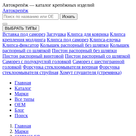
Автокрепёж — каталог крепёжных изделий
Автокрепёж
Искать
ВЫБРАТЬ ТИПЫ
Вставка под саморез
Заглушка
Клипса для коврика
Клипса
крепления молдинга
Клипса под саморез
Клипса-елочка
Клипса-фиксатор
Колышек распорный без шляпки
Колышек
распорный со шляпкой
Пистон распорный без шляпки
Пистон распорный винтовой
Пистон распорный со шляпкой
Саморез с полукруглой головкой
Саморез с шестигранной
головкой
Форсунка стеклоомывателя веерная
Форсунка
стеклоомывателя струйная
Хомут глушителя (стремянка)
Главная
Каталог
Марки
Все типы
OEM
Блог
Поиск
Главная
Марки