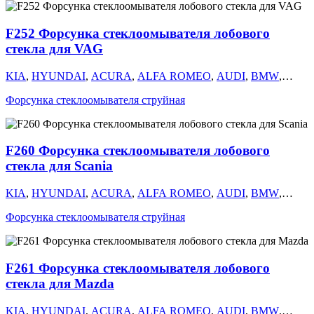
MITSUBISHI
,
NISSAN
,
OMODA
,
OPEL
,
PEUGEOT
,
RENAULT
,
SEAT
,
SKODA
,
SUBARU
,
SUZUKI
,
TOYOTA
,
F252 Форсунка стеклоомывателя лобового
УАЗ
,
VOLKSWAGEN
,
VOLVO
,
КАМАЗ
,
FORD
,
MERCEDES
,
GM
стекла для VAG
KIA
,
HYUNDAI
,
ACURA
,
ALFA ROMEO
,
AUDI
,
BMW
,
CHERY
,
CHEVROLET
,
CHRYSLER
,
CITROEN
,
DAEWOO
,
Форсунка стеклоомывателя струйная
DODGE
,
FIAT
,
ГАЗ
,
GEELY
,
HAVAL
,
HONDA
,
INFINITI
,
ISUZU
,
ЛАДА
,
LAND ROVER
,
LANCIA
,
LEXUS
,
MAZDA
,
MITSUBISHI
,
NISSAN
,
OMODA
,
OPEL
,
PEUGEOT
,
RENAULT
,
SEAT
,
SKODA
,
SUBARU
,
SUZUKI
,
TOYOTA
,
F260 Форсунка стеклоомывателя лобового
УАЗ
,
VOLKSWAGEN
,
VOLVO
,
КАМАЗ
,
FORD
,
MERCEDES
,
GM
стекла для Scania
KIA
,
HYUNDAI
,
ACURA
,
ALFA ROMEO
,
AUDI
,
BMW
,
CHERY
,
CHEVROLET
,
CHRYSLER
,
CITROEN
,
DAEWOO
,
Форсунка стеклоомывателя струйная
DODGE
,
FIAT
,
ГАЗ
,
GEELY
,
HAVAL
,
HONDA
,
INFINITI
,
ISUZU
,
ЛАДА
,
LAND ROVER
,
LANCIA
,
LEXUS
,
MAZDA
,
MITSUBISHI
,
NISSAN
,
OMODA
,
OPEL
,
PEUGEOT
,
RENAULT
,
SEAT
,
SKODA
,
SUBARU
,
SUZUKI
,
TOYOTA
,
F261 Форсунка стеклоомывателя лобового
УАЗ
,
VOLKSWAGEN
,
VOLVO
,
КАМАЗ
,
FORD
,
MERCEDES
,
GM
стекла для Mazda
KIA
,
HYUNDAI
,
ACURA
,
ALFA ROMEO
,
AUDI
,
BMW
,