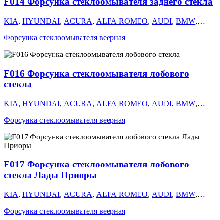
F014 Форсунка стеклоомывателя заднего стекла
УАЗ
,
VOLKSWAGEN
,
VOLVO
,
КАМАЗ
,
FORD
,
MERCEDES
,
GM
KIA
,
HYUNDAI
,
ACURA
,
ALFA ROMEO
,
AUDI
,
BMW
,
CHERY
,
CHEVROLET
,
CHRYSLER
,
CITROEN
,
DAEWOO
,
Форсунка стеклоомывателя веерная
DODGE
,
FIAT
,
ГАЗ
,
GEELY
,
HAVAL
,
HONDA
,
INFINITI
,
ISUZU
,
ЛАДА
,
LAND ROVER
,
LANCIA
,
LEXUS
,
MAZDA
,
MITSUBISHI
,
NISSAN
,
OMODA
,
OPEL
,
PEUGEOT
,
RENAULT
,
SEAT
,
SKODA
,
SUBARU
,
SUZUKI
,
TOYOTA
,
F016 Форсунка стеклоомывателя лобового
УАЗ
,
VOLKSWAGEN
,
VOLVO
,
КАМАЗ
,
FORD
,
MERCEDES
,
GM
стекла
KIA
,
HYUNDAI
,
ACURA
,
ALFA ROMEO
,
AUDI
,
BMW
,
CHERY
,
CHEVROLET
,
CHRYSLER
,
CITROEN
,
DAEWOO
,
Форсунка стеклоомывателя веерная
DODGE
,
FIAT
,
ГАЗ
,
GEELY
,
HAVAL
,
HONDA
,
INFINITI
,
ISUZU
,
ЛАДА
,
LAND ROVER
,
LANCIA
,
LEXUS
,
MAZDA
,
MITSUBISHI
,
NISSAN
,
OMODA
,
OPEL
,
PEUGEOT
,
RENAULT
,
SEAT
,
SKODA
,
SUBARU
,
SUZUKI
,
TOYOTA
,
УАЗ
,
VOLKSWAGEN
,
VOLVO
,
КАМАЗ
,
FORD
,
MERCEDES
,
F017 Форсунка стеклоомывателя лобового
GM
стекла Лады Приоры
KIA
,
HYUNDAI
,
ACURA
,
ALFA ROMEO
,
AUDI
,
BMW
,
CHERY
,
CHEVROLET
,
CHRYSLER
,
CITROEN
,
DAEWOO
,
Форсунка стеклоомывателя веерная
DODGE
,
FIAT
,
ГАЗ
,
GEELY
,
HAVAL
,
HONDA
,
INFINITI
,