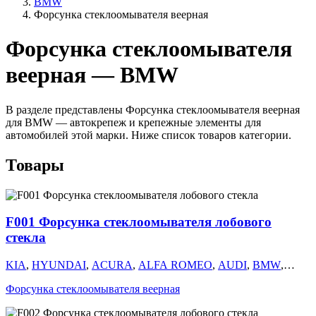
BMW
Форсунка стеклоомывателя веерная
Форсунка стеклоомывателя
веерная — BMW
В разделе представлены Форсунка стеклоомывателя веерная
для BMW — автокрепеж и крепежные элементы для
автомобилей этой марки. Ниже список товаров категории.
Товары
F001 Форсунка стеклоомывателя лобового
стекла
KIA
,
HYUNDAI
,
ACURA
,
ALFA ROMEO
,
AUDI
,
BMW
,
CHERY
,
CHEVROLET
,
CHRYSLER
,
CITROEN
,
DAEWOO
,
Форсунка стеклоомывателя веерная
DODGE
,
FIAT
,
ГАЗ
,
GEELY
,
HAVAL
,
HONDA
,
INFINITI
,
ISUZU
,
ЛАДА
,
LAND ROVER
,
LANCIA
,
LEXUS
,
MAZDA
,
MITSUBISHI
,
NISSAN
,
OMODA
,
OPEL
,
PEUGEOT
,