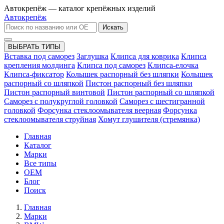
Автокрепёж — каталог крепёжных изделий
Автокрепёж
Искать
ВЫБРАТЬ ТИПЫ
Вставка под саморез
Заглушка
Клипса для коврика
Клипса
крепления молдинга
Клипса под саморез
Клипса-елочка
Клипса-фиксатор
Колышек распорный без шляпки
Колышек
распорный со шляпкой
Пистон распорный без шляпки
Пистон распорный винтовой
Пистон распорный со шляпкой
Саморез с полукруглой головкой
Саморез с шестигранной
головкой
Форсунка стеклоомывателя веерная
Форсунка
стеклоомывателя струйная
Хомут глушителя (стремянка)
Главная
Каталог
Марки
Все типы
OEM
Блог
Поиск
Главная
Марки