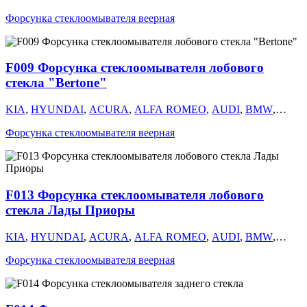
CHERY
,
CHEVROLET
,
CHRYSLER
,
CITROEN
,
DAEWOO
,
Форсунка стеклоомывателя веерная
DODGE
,
FIAT
,
ГАЗ
,
GEELY
,
HAVAL
,
HONDA
,
INFINITI
,
ISUZU
,
ЛАДА
,
LAND ROVER
,
LANCIA
,
LEXUS
,
MAZDA
,
MITSUBISHI
,
NISSAN
,
OMODA
,
OPEL
,
PEUGEOT
,
RENAULT
,
SEAT
,
SKODA
,
SUBARU
,
SUZUKI
,
TOYOTA
,
F009 Форсунка стеклоомывателя лобового
УАЗ
,
VOLKSWAGEN
,
VOLVO
,
КАМАЗ
,
FORD
,
MERCEDES
,
GM
стекла "Bertone"
KIA
,
HYUNDAI
,
ACURA
,
ALFA ROMEO
,
AUDI
,
BMW
,
CHERY
,
CHEVROLET
,
CHRYSLER
,
CITROEN
,
DAEWOO
,
Форсунка стеклоомывателя веерная
DODGE
,
FIAT
,
ГАЗ
,
GEELY
,
HAVAL
,
HONDA
,
INFINITI
,
ISUZU
,
ЛАДА
,
LAND ROVER
,
LANCIA
,
LEXUS
,
MAZDA
,
MITSUBISHI
,
NISSAN
,
OMODA
,
OPEL
,
PEUGEOT
,
RENAULT
,
SEAT
,
SKODA
,
SUBARU
,
SUZUKI
,
TOYOTA
,
УАЗ
,
VOLKSWAGEN
,
VOLVO
,
КАМАЗ
,
FORD
,
MERCEDES
,
F013 Форсунка стеклоомывателя лобового
GM
стекла Лады Приоры
KIA
,
HYUNDAI
,
ACURA
,
ALFA ROMEO
,
AUDI
,
BMW
,
CHERY
,
CHEVROLET
,
CHRYSLER
,
CITROEN
,
DAEWOO
,
Форсунка стеклоомывателя веерная
DODGE
,
FIAT
,
ГАЗ
,
GEELY
,
HAVAL
,
HONDA
,
INFINITI
,
ISUZU
,
ЛАДА
,
LAND ROVER
,
LANCIA
,
LEXUS
,
MAZDA
,
MITSUBISHI
,
NISSAN
,
OMODA
,
OPEL
,
PEUGEOT
,
RENAULT
,
SEAT
,
SKODA
,
SUBARU
,
SUZUKI
,
TOYOTA
,