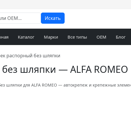
Искать
вная
Каталог
Марки
Все типы
OEM
Блог
ек распорный без шляпки
 без шляпки — ALFA ROMEO
ез шляпки для ALFA ROMEO — автокрепеж и крепежные элемент